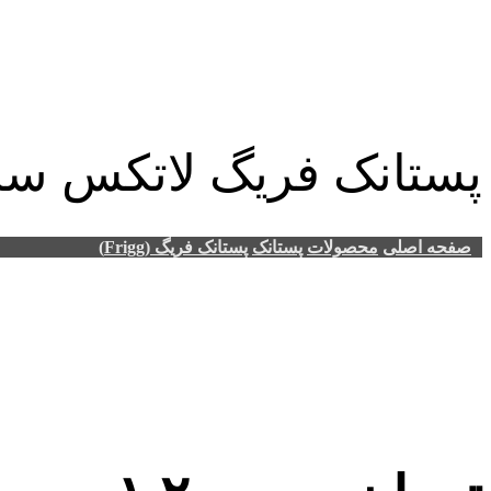
پستانک فریگ لاتکس سایز 2 گلبرگی رنگ Woodchuck (
صفحه اصلی
محصولات
پستانک
پستانک فریگ (Frigg)