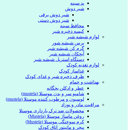
پد سینه
شیر دوش
شیر دوش برقی
شیر دوش دستی
محافظ سینه
کیسه ذخیره شیر
لوازم شیشه شیر
برس شیشه شور
گرم کن شیشه شیر
آبچکان شیشه شیر
دستگاه استریل شیشه شیر
لوازم تغذیه کودک
غذاساز کودک
ظرف ذخیره شیر و غذای کودک
بهداشت و حمام
عطر و ادکلن بچگانه
شامپو سر و بدن موستلا (mustela)
لوسیون و مرطوب کننده موستلا (mustela)
مراقبت مادر و نوزاد
محصولات ضد ترک بارداری موستلا
روغن ماساژ موستلا (Mustela)
کرم سوختگی موستلا (Mustela)
پیجر و مانیتور اتاق کودک