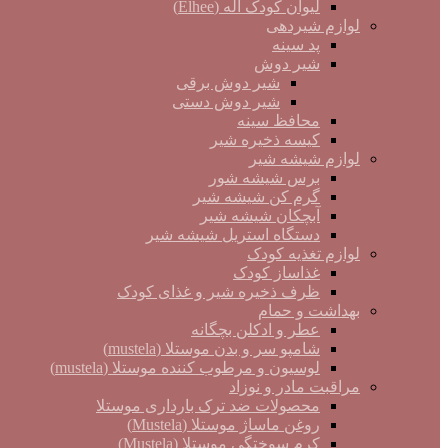
لیوان کودک اله (Elhee)
لوازم شیردهی
پد سینه
شیر دوش
شیر دوش برقی
شیر دوش دستی
محافظ سینه
کیسه ذخیره شیر
لوازم شیشه شیر
برس شیشه شور
گرم کن شیشه شیر
آبچکان شیشه شیر
دستگاه استریل شیشه شیر
لوازم تغذیه کودک
غذاساز کودک
ظرف ذخیره شیر و غذای کودک
بهداشت و حمام
عطر و ادکلن بچگانه
شامپو سر و بدن موستلا (mustela)
لوسیون و مرطوب کننده موستلا (mustela)
مراقبت مادر و نوزاد
محصولات ضد ترک بارداری موستلا
روغن ماساژ موستلا (Mustela)
کرم سوختگی موستلا (Mustela)