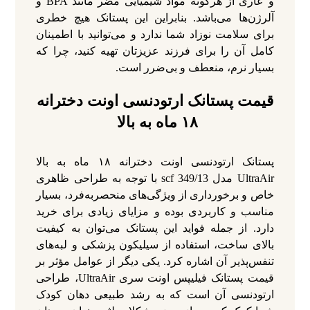
و عاری از هرگونه مواد شیمیایی مضر مانند BPA و
آلرژن‌ها می‌باشد. بنابراین این پستانک هیچ خطری
برای سلامت نوزاد شما ندارد و می‌توانید با اطمینان
کامل آن را برای فرزند عزیزتان تهیه کنید، چرا که
بسیار نرم، منعطف و بی‌ضرر است.
قیمت پستانک ارتودنسی اونت دخترانه
۱۸ ماه به بالا
پستانک ارتودنسی اونت دخترانه ۱۸ ماه به بالا
UltraAir مدل scf 349/13 با توجه به طراحی ظاهری
خاص و برخورداری از ویژگی‌های منحصربه‌فرد، بسیار
مناسب و کاربردی بوده و مزایای زیادی برای خرید
دارد. از جمله فواید این پستانک می‌توان به کیفیت
بالای ساخت، استفاده از سیلیکون پزشکی و لبه‌های
تنفس‌پذیر آن اشاره کرد. یکی دیگر از عوامل مؤثر بر
قیمت پستانک فیلیپس اونت سری UltraAir، طراحی
ارتودنسی آن است که به رشد طبیعی دهان کودک