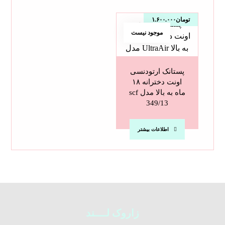
تومان
۱.۶۰۰.۰۰۰
موجود نیست
پستانک ارتودنسی
اونت دخترانه ۱۸
ماه به بالا مدل scf
349/13
اطلاعات بیشتر
زاروک لــــند