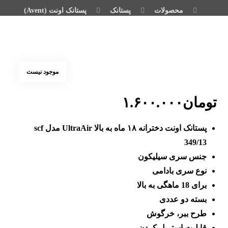
محصولات
پستانک
پستانک اونت (Avent)
موجود نیست
تومان
۱.۶۰۰.۰۰۰
پستانک اونت دخترانه ۱۸ ماه به بالا UltraAir مدل scf
349/13
جنس سری سیلیکون
نوع سری بادامی
برای 18 ماهگی به بالا
بسته دو عددی
طرح ببر، خرگوش
قابلیت استریل کردن