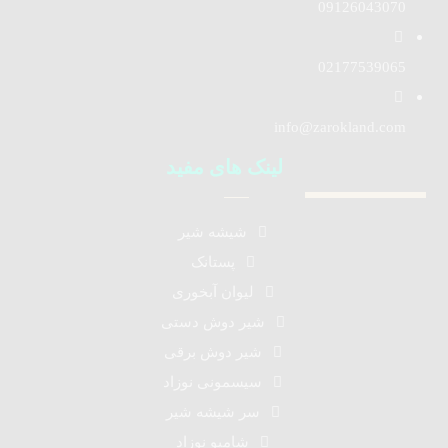
09126043070
02177539065
info@zarokland.com
لینک های مفید
شیشه شیر
پستانک
لیوان آبخوری
شیر دوش دستی
شیر دوش برقی
سیسمونی نوزاد
سر شیشه شیر
شامپو نوزاد