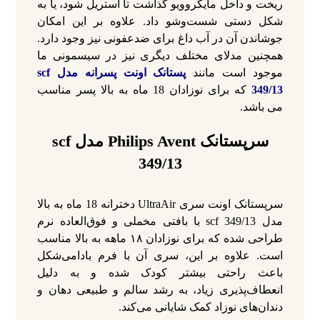
ریخت و داخل مایکروویو گذاشت تا استریل شود، یا به
شکل دستی شست‌وشو داد. علاوه بر این امکان
جوشاندن آن در آب داغ برای ضدعفونی نیز وجود دارد.
همچنین مدلای مختلف دیگری نیز در سیسمونی ما
موجود است مانند
پستانک اونت پسرانه مدل scf
349/13
که برای نوزادان 18 ماه به بالا پسر مناسب
می باشد.
سرپستانک
Philips Avent مدل scf
349/13
سرپستانک اونت سری UltraAir دخترانه 18 ماه به بالا
مدل scf 349/13 با بافتی مخملی و فوق‌العاده نرم
طراحی شده که برای نوزادان ۱۸ ماهه به بالا مناسب
است. علاوه بر این، سری آن با فرم بادامی‌شکل
باعث راحتی بیشتر کودک شده و به دلیل
انعطاف‌پذیری زیاد، به رشد سالم و طبیعی دهان و
دندان‌های نوزاد کمک شایانی می‌کند.