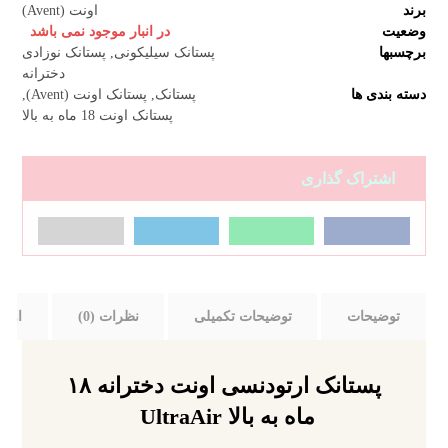
برند
اونت (Avent)
وضعیت
در انبار موجود نمی باشد
برچسبها
پستانک سیلیکونی
,
پستانک نوزادی
دخترانه
دسته بندی ها
پستانک
,
پستانک اونت (Avent)
,
پستانک اونت 18 ماه به بالا
توضیحات
توضیحات تکمیلی
نظرات (0)
اونت (nt
پستانک ارتودنسی اونت دخترانه ۱۸
ماه به بالا UltraAir