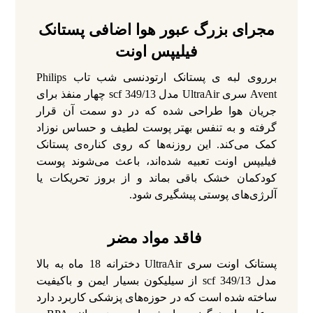
مجرای بزرگ عبور هوا اضافی پستانک
فیلیپس اونت
برروی لبه ی پستانک ارتودنسی شب تاب Philips
Avent سری UltraAir مدل scf 349/13 چهار منفذ برای
جریان هوا طراحی شده که در دو سمت آن قرار
گرفته و به تنفس بهتر پوست لطیف و حساس نوزاد
کمک می‌کند. این روزنه‌ها که روی کناره‌ی پستانک
فیلیپس اونت تعبیه شده‌اند، باعث می‌شوند پوست
کودکمان خشک باقی بماند و از بروز تحریکات یا
آلرژی‌های پوستی پیشگیری شود.
فاقد مواد مضر
پستانک اونت سری UltraAir دخترانه 18 ماه به بالا
مدل scf 349/13 از سیلیکون بسیار ایمن و باکیفیت
ساخته شده است که در حوزه‌های پزشکی کاربرد دارد