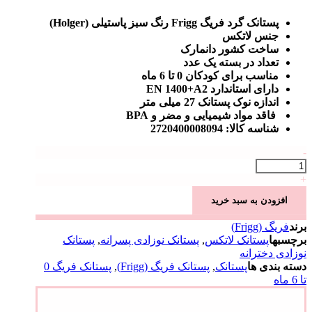
پستانک گرد فریگ Frigg رنگ سبز پاستیلی (Holger)
جنس لاتکس
ساخت کشور دانمارک
تعداد در بسته یک عدد
مناسب برای کودکان 0 تا 6 ماه
دارای استاندارد EN 1400+A2
اندازه نوک پستانک 27 میلی متر
فاقد مواد شیمیایی و مضر و BPA
شناسه کالا: 2720400008094
-
پستانک
فریگ
+
لاتکس
افزودن به سبد خرید
گرد
سایز
برند
فریگ (Frigg)
۱
برچسبها
پستانک لاتکس
,
پستانک نوزادی پسرانه
,
پستانک
رنگ
نوزادی دخترانه
Holger
دسته بندی ها
پستانک
,
پستانک فریگ (Frigg)
,
پستانک فریگ 0
(سبز
تا 6 ماه
پاستیلی)
عدد