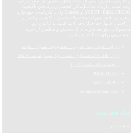
و خارجی، همواره یکی از انتخاب‌های مطمئن هر مادر ایرانی
بوده است. زاروک لند نمایندگی انحصاری برندهای باکیفیت
AVENT، Elhée، FRIGG و Mustela را در کارنامه‌ی خود دارد
و همواره تلاش می‌کند محصولات اصیل، باکیفیت و ایمن را
در اختیار خانواده‌ها قرار دهد. امید است با ارائه‌ی این
محصولات، بتوانیم تجربه‌ای لذت‌بخش و مطمئن از خرید
سیسمونی برای شما فراهم کنیم.
تهران - خیابان بهار جنوبی - مجتمع چهل ستون - طبقه
اول - پلاک 15
ساعت کاری : شنبه تا چهارشنبه از ساعت 10 تا 18
- پنج شنبه ها از ساعت 10 تا 14
09126043070
02177539065
info@zarokland.com
لینک های مفید
شیشه شیر