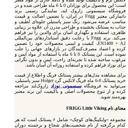
است؛ این محصول برای نوزادان 0 تا 6 ماه طراحی شده و در
فروشگاه سیسمونی زاروک‌ لند، نمایندگی رسمی برند
دانمارکی معتبر Frigg در ایران، با تضمین اصالت و قیمت
مناسب عرضه می‌شود. رنگ سبز پاستیلی جلوه‌ای لطیف و
جذاب به پستانک بخشیده و طراحی مدرن آن علاوه بر زیبایی
ظاهری، استفاده و نگهداری آسان برای والدین را نیز فراهم
می‌کند. برند Frigg با رعایت دقیق استانداردهای بین‌المللی
EN1400 + A2، کیفیت و ایمنی محصولات خود را تضمین
کرده و اعتماد مصرف‌کنندگان در بازارهای جهانی را جلب
نموده است. این پستانک 0 تا 6 ماه با استفاده از مواد ایمن و
مرغوب ساخته شده تا تجربه‌ای راحت، ایمن و بدون نگرانی
برای نوزاد فراهم کرده و استفاده روزانه آن آسان باشد.
برای مشاهده مدل‌های بیشتر پستانک فریگ و اطلاع از قیمت
خرید پستانک 0-6 ماه فریگ لاتکس گرد Holger سبز پاستیلی،
می‌توانید به فروشگاه
سیسمونی نوزاد
زاروک‌لند مراجعه
کرده و از تنوع محصولات اصلی و باکیفیت این برند معتبر
بهره‌مند شوید.
معنای نام FRIGG Little Viking
مجموعه «وایکینگ‌های کوچک» شامل ۶ پستانک است که هر
کدام برگرفته از نام شخصیت‌های شجاع و برجسته دوران