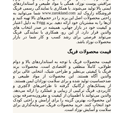
مراقبتی پوست نوزاد، همگی با مواد طبیعی و استانداردهای
ایمنی بالا تولید می‌شوند.
با همکاری با نمایندگی رسمی فریگ
فروشگاه زاروک لند www.zarokland.com شما می‌توانید به
راحتی محصولات اصل این برند را در حجم‌های بالا تهیه کنید و
آن‌ها را به مشتریان خود ارائه دهید. برند Frigg به دلیل اعتبار
و کیفیت خود در بازار جهانی، همیشه در صدر انتخاب‌ های
والدین قرار دارد. از این رو، همکاری با نمایندگی فریگ
می‌تواند فرصتی برای رشد کسب‌ و کار شما در بازار
محصولات نوزاد باشد.
قیمت محصولات فریگ
قیمت محصولات فریگ با توجه به استانداردهای بالا و دوام
طولانی، کاملاً منطقی و اقتصادی است. محصولات برند
فریگ با کیفیتی بی‌نظیر و طراحی شیک، انتخابی عالی برای
والدین آگاه هستند. این محصولات از مواد طبیعی و
ضدحساسیت تولید شده و برای سلامت نوزادان ایمن هستند.
از پستانک‌های ارگانیک گرفته تا طراحی‌های لاکچری و
کاربردی، فریگ ترکیبی از زیبایی و عملکرد را ارائه می‌دهد.
والدین می‌توانند با اطمینان از کیفیت و مقرون‌به‌صرفه بودن
این محصولات، بهترین گزینه را برای آرامش و راحتی کودک
خود انتخاب کنند. خرید محصولات فریگ، سرمایه‌گذاری برای
سلامت و آسایش نوزاد است.