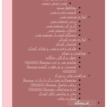
شیر دوش دستی
محافظ سینه
کیسه ذخیره شیر
لوازم شیشه شیر
برس شیشه شور
گرم کن شیشه شیر
آبچکان شیشه شیر
دستگاه استریل شیشه شیر
لوازم تغذیه کودک
غذاساز کودک
ظرف ذخیره شیر و غذای کودک
بهداشت و حمام
عطر و ادکلن بچگانه
شامپو سر و بدن موستلا (mustela)
لوسیون و مرطوب کننده موستلا
(mustela)
مراقبت مادر و نوزاد
محصولات ضد ترک بارداری موستلا
روغن ماساژ موستلا (Mustela)
کرم سوختگی موستلا (Mustela)
پیجر و مانیتور اتاق کودک
کمک درمانی
فروشگاه