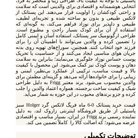
پاستیلی با توجه به کیفیت بالا، طراحی زیبا و منحصر به فرد،
انتخابی هوشمندانه و اقتصادی برای والدینی است که سلامت
و راحتی کودکشان را اولویت قرار می‌دهند. این پستانک از
لاتکس طبیعی و بدون بو ساخته شده و تجربه‌ای لطیف،
طبیعی و دلپذیر برای نوزاد فراهم می‌کند، به گونه‌ای که
استفاده از آن برای کودک بسیار راحت و مطبوع است.
طراحی ارگونومیک سر پستانک، استفاده آسان و ایمنی کامل
را تضمین کرده و والدین می‌توانند با اطمینان آن را برای
فرزند خود انتخاب کنند. همچنین، سوراخ‌های تهویه روی بدنه
جریان هوای مناسبی ایجاد می‌کنند و از حساسیت یا تحریک
پوست حساس نوزاد جلوگیری می‌نمایند؛ بنابراین به سلامت
دهان و پوست کودک نیز کمک می‌شود. این محصول با کیفیت
بالا و قیمت مناسب، ترکیبی از عملکرد بی‌نظیر، ایمنی و
زیبایی را برای خانواده‌ها ارائه می‌دهد و گزینه‌ای مطمئن برای
والدین محسوب می‌شود. برند معتبر Frigg به دلیل طراحی
شیک و کیفیت ساخت برجسته، همواره اعتماد والدین را جلب
کرده و جزو برندهای محبوب در این حوزه به شمار می‌آید.
قیمت خرید پستانک 0-6 ماه فریگ لاتکس گرد Holger سبز
پاستیلی از طریق فروشگاه اینترنتی زاروک‌ لند، به دلیل
نماینده رسمی برند Frigg در ایران، بسیار مناسب و اقتصادی
عرضه می‌شود؛ که اصالت کالا را کاملاً تضمین می کند.
توضیحات تکمیلی