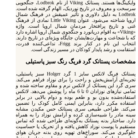
وایکینگ‌ها هستند. پستانک Viking از نام Lodbrok، جنگجویی
سرسخت و معروف در تاریخ نوردیک، الهام گرفته شده است.
Lodbrok به دلیل دلاوری و تأثیر عمیقش در فرهنگ شمال
اروپا شناخته می‌شود. عنوان Little Viking نمادی از فرهنگ
غنی و تاریخ پرافتخار مردمان شمال اروپا است. واژه
«Viking» به اقوام دریانورد و جنگجوی شمال اروپا اشاره دارد
که با شجاعت و مهارت‌هایشان جایگاه ویژه‌ای در تاریخ دارند.
انتخاب این نام در کنار برند Frigg، تداعی‌کننده قدرت،
استقامت و رشد پایدار کودکان در مسیر زندگی است.
مشخصات پستانک گرد فریگ رنگ سبز پاستیلی
پستانک فریگ لاتکس سایز 1 گرد Holger سبز پاستیلی،
تجربه‌ای آرامش‌بخش و راحت را برای نوزاد فراهم می‌کند.
سری گرد این پستانک از لاتکس نرم و مقاوم ساخته شده و
تمامی نیازهای نوزادان 0 تا 6 ماه را پوشش می‌دهد. لاتکس
استفاده‌شده بدون بو و طعم بوده و دوام بالایی در برابر
استفاده مکرر دارد، بنابراین ایمنی کامل کودک را تضمین
می‌کند. طراحی طبیعی سری پستانک حس مکیدن مشابه
سینه مادر را شبیه‌سازی کرده و آرامش نوزاد را به همراه
دارد. ساختار بدنه پستانک به‌گونه‌ای طراحی شده که تماس
مستقیم با پوست نوزاد کاهش یافته و از تحریک یا حساسیت
جلوگیری می‌کند. سوراخ‌های تهویه روی بدنه جریان هوای