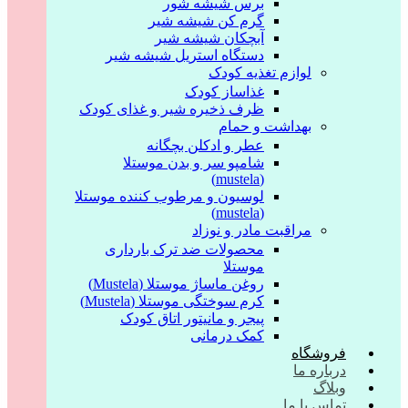
برس شیشه شور
گرم کن شیشه شیر
آبچکان شیشه شیر
دستگاه استریل شیشه شیر
لوازم تغذیه کودک
غذاساز کودک
ظرف ذخیره شیر و غذای کودک
بهداشت و حمام
عطر و ادکلن بچگانه
شامپو سر و بدن موستلا
(mustela)
لوسیون و مرطوب کننده موستلا
(mustela)
مراقبت مادر و نوزاد
محصولات ضد ترک بارداری
موستلا
روغن ماساژ موستلا (Mustela)
کرم سوختگی موستلا (Mustela)
پیجر و مانیتور اتاق کودک
کمک درمانی
فروشگاه
درباره ما
وبلاگ
تماس با ما