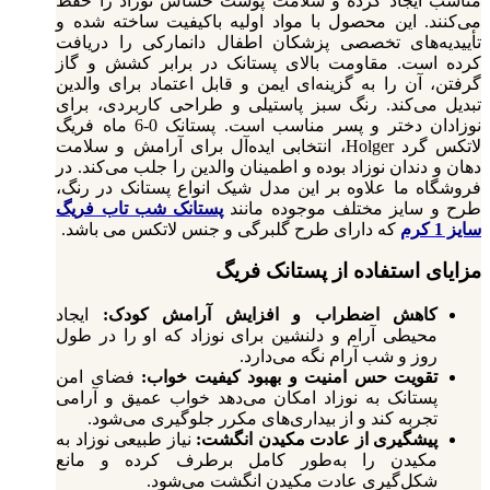
مناسب ایجاد کرده و سلامت پوست حساس نوزاد را حفظ
می‌کنند. این محصول با مواد اولیه باکیفیت ساخته شده و
تأییدیه‌های تخصصی پزشکان اطفال دانمارکی را دریافت
کرده است. مقاومت بالای پستانک در برابر کشش و گاز
گرفتن، آن را به گزینه‌ای ایمن و قابل اعتماد برای والدین
تبدیل می‌کند. رنگ سبز پاستیلی و طراحی کاربردی، برای
نوزادان دختر و پسر مناسب است. پستانک 0-6 ماه فریگ
لاتکس گرد Holger، انتخابی ایده‌آل برای آرامش و سلامت
دهان و دندان نوزاد بوده و اطمینان والدین را جلب می‌کند. در
فروشگاه ما علاوه بر این مدل شیک انواع پستانک در رنگ،
طرح و سایز مختلف موجوده مانند
پستانک شب تاب فریگ
سایز 1 کرم
که دارای طرح گلبرگی و جنس لاتکس می باشد.
مزایای استفاده از پستانک فریگ
کاهش اضطراب و افزایش آرامش کودک:
ایجاد
محیطی آرام و دلنشین برای نوزاد که او را در طول
روز و شب آرام نگه می‌دارد.
تقویت حس امنیت و بهبود کیفیت خواب:
فضای امن
پستانک به نوزاد امکان می‌دهد خواب عمیق و آرامی
تجربه کند و از بیداری‌های مکرر جلوگیری می‌شود.
پیشگیری از عادت مکیدن انگشت:
نیاز طبیعی نوزاد به
مکیدن را به‌طور کامل برطرف کرده و مانع
شکل‌گیری عادت مکیدن انگشت می‌شود.