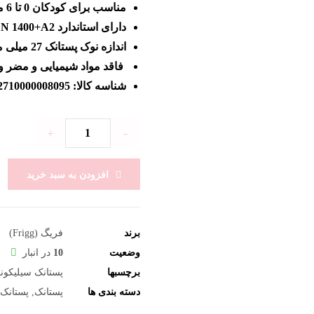
مناسب برای کودکان 0 تا 6 ماه
دارای استاندارد EN 1400+A2
اندازه نوک پستانک 27 میلی متر
فاقد مواد شیمیایی و مضر و PA
شناسه کالا: 2710000008095
+
-
افزودن به سبد خرید
برند
فریگ (Frigg)
وضعیت
10
در انبار
برچسبها
پستانک سیلیکون
دسته بندی ها
پستانک
,
پستانک فری