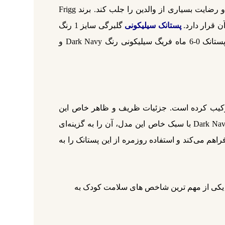
چشم‌نواز این محصول، حس آرامش و شکوه خاصی را به آن می‌بخشد و طراحی عملی و کارآمدش توانسته است توجه و رضایت بسیاری از والدین را جلب کند. برند Frigg
پستانک سیلیکونی
گلبرگی سایز 1 رنگ
Dark Navy با استفاده از فناوری روز و متریال امن، حس امنیت و آرامش را به نوزاد منتقل می‌کند. برای دیدن قیمت پستانک 0-6 ماه فریگ سیلیکونی رنگ Dark Navy و
راحی مدرن ترکیب کرده است. جزئیات ظریف و ظاهر خاص این
پستانک، انتخابی عالی برای مادرانی است که به‌دنبال ترکیبی از زیبایی کلاسیک و عملکرد روزآمد هستند. رنگ سرمه‌ای Dark Navy با سبک خاص این مدل، آن را به گزینه‌ای
م می‌کند و استفاده روزمره از این پستانک را به
یکی از مهم‌ ترین شاخص‌ های سلامت کودک به