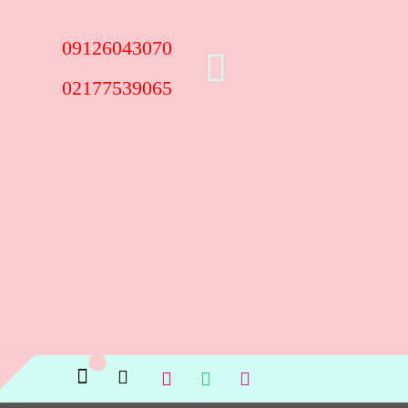
09126043070
02177539065
پستانک فریگ سیلیکونی سایز 1 گلبرگی رنگ Dark Navy (سرمه