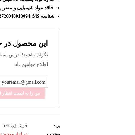
فاقد مواد شیمیایی و مضر و PA
شناسه کالا: 2720040018094
این محصول در ح
نگران نباشید! آدرس ایمیل
اطلاع خواهیم داد
من را به لیست انتظار ا
برند
فریگ (Frigg)
وضعیت
در انبار موجود 