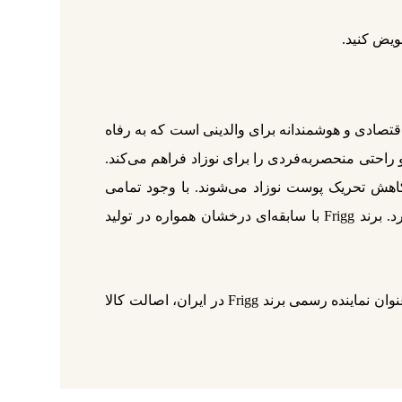
ویض کنید.
 ساخت عالی، انتخابی اقتصادی و هوشمندانه برای والدینی است که به رفاه
راحتی منحصربه‌فردی را برای نوزاد فراهم می‌کند.
کاهش تحریک پوست نوزاد می‌شوند. با وجود تمامی
ویژگی‌های ممتاز، قیمت خرید پستانک 6-18 ماه فریگ لاتکس Sweet Cherry بسیار مناسب است و ارزش خرید بالایی دارد. برند Frigg با سابقه‌ای درخشان همواره در تولید
پستانک 6-18 ماه فریگ لاتکس طنابی Sweet Cherry چری از طریق فروشگاه زاروک‌لند قابل خریداری است. زاروک‌لند به‌عنوان نماینده رسمی برند Frigg در ایران، اصالت کالا