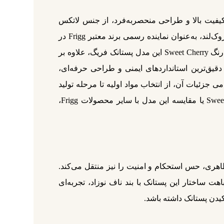
ز دانمارک است که با کیفیت بالا و طراحی منحصربه‌فرد، از جنس لاتکس
طبیعی نرم و بدون هرگونه ماده شیمیایی مضر تولید شده و مناسب نوزادان 6 تا 18 ماه می‌باشد، فروشگاه سیسمونی زاروک‌لند، به‌عنوان نماینده رسمی برند معتبر Frigg در
ایران، این محصول را با تضمین اصالت و قیمتی رقابتی در اختیار مشتریان قرار می‌دهد. ترکیب منحصر به فرد طراحی و رنگ Sweet Cherry این مدل پستانک فریگ، علاوه بر
ی راحت و احساس آرامش برای نوزاد به ارمغان می‌آورد. برند دانمارکی Frigg با رعایت دقیق‌ترین استانداردهای ایمنی و طراحی حرفه‌ای،
اردهای بین‌المللی EN1400 + A2 طراحی و ساخته شده و تمامی جزئیات آن، از انتخاب مواد اولیه تا مرحله تولید
نهایی، بالاترین سطح کیفیت و دقت را نشان می‌دهد. برای مشاهده قیمت خرید پستانک 6-18 ماه فریگ لاتکس Sweet Cherry یا مقایسه این مدل با سایر محصولات Frigg،
اهری، حس استحکام و امنیت را نیز منتقل می‌کند.
 ساختار این پستانک با بند ناف نوزاد، تجربه‌ای
یدن پستانک داشته باشد.