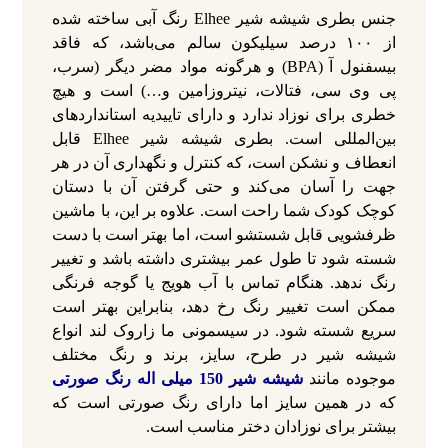
جنس بطری شیشه شیر Elhee رنگ آبی ساخته شده
از ۱۰۰ درصد سیلیکون سالم می‌باشد، که فاقد
بیسفنول آ (BPA) و هرگونه مواد مضر دیگر (سرب،
پی وی سی، فتالات، نیتروزامین و…) است و هیچ
خطری برای نوزاد ندارد و دارای تاییدیه استانداردهای
بین‌المللی است. بطری شیشه شیر Elhee قابل
انعطاف و نشکن است، که کنترل و نگهداری آن در هر
جهت را آسان می‌کند و حتی گرفتن آن با دستان
کوچک کودک شما راحت است. علاوه بر این، با ماشین
ظرفشویی قابل شستشو است، اما بهتر است با دست
شسته شود تا طول عمر بیشتری داشته باشد و تغییر
رنگ ندهد. هنگام تماس با آب هویج یا گوجه فرنگی
ممکن است تغییر رنگ رخ دهد، بنابراین بهتر است
سریع شسته شود. در سیسمونی ما زاروک لند انواع
شیشه شیر در طرح، سایز، برند و رنگ مختلف
موجوده مانند
شیشه شیر 150 میلی اله رنگ صورتی
که در همین سایز اما دارای رنگ صورتی است که
بیشتر برای نوزادان دختر مناسب است.