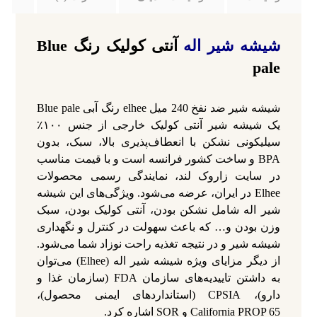
شیشه شیر اله
آنتی کولیک رنگ Blue
pale
شیشه شیر ضد نفخ 240 میل elhee رنگ آبی Blue pale
یک شیشه شیر آنتی کولیک خارجی از جنس ۱۰۰٪
سیلیکونی نشکن با انعطاف‌پذیری بالا، سبک، بدون
BPA و ساخت کشور فرانسه است و با قیمت مناسب
در سایت زاروک لند، نمایندگی رسمی محصولات
Elhee در ایران، عرضه می‌شود. ویژگی‌های این شیشه
شیر اله شامل نشکن بودن، آنتی کولیک بودن، سبک
وزن بودن و… که باعث سهولت در کنترل و نگهداری
شیشه شیر و در نتیجه تغذیه راحت نوزاد شما می‌شود.
از دیگر مزایای ویژه شیشه شیر اله (Elhee) می‌توان
به داشتن تاییدیه‌های سازمان FDA (سازمان غذا و
دارو)، CPSIA (استانداردهای ایمنی محصول)،
California PROP 65 و SOR اشاره کرد.