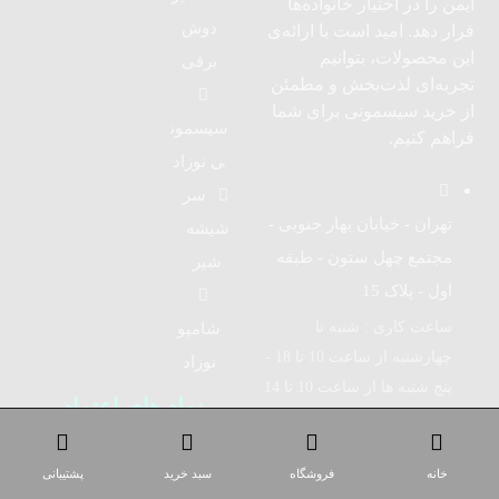
ایمن را در اختیار خانواده‌ها
دوش
قرار دهد. امید است با ارائه‌ی
این محصولات، بتوانیم
برقی
تجربه‌ای لذت‌بخش و مطمئن
از خرید سیسمونی برای شما
سیسمون
فراهم کنیم.
ی نوزاد
سر
تهران - خیابان بهار جنوبی -
شیشه
مجتمع چهل ستون - طبقه
شیر
اول - پلاک 15
ساعت کاری : شنبه تا
شامپو
چهارشنبه از ساعت 10 تا 18 -
نوزاد
پنج شنبه ها از ساعت 10 تا 14
نماد های اعتماد
الکترونیک
09126043070
خانه
فروشگاه
سبد خرید
پشتیبانی