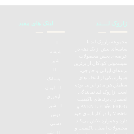
زاروک لــــند
لینک های مفید
مجموعه زاروک لند با
سابقه‌ای بیش از یک دهه در
شیشه
عرصه‌ی پخش محصولات
شیر
سیسمونی کودکان از برترین
برندهای ایرانی و خارجی،
همواره یکی از انتخاب‌های
پستانک
مطمئن هر مادر ایرانی بوده
لیوان
است. زاروک لند نمایندگی
آبخوری
انحصاری برندهای باکیفیت
شیر
AVENT، Elhée، FRIGG و
Mustela را در کارنامه‌ی خود
دوش
دارد و همواره تلاش می‌کند
دستی
محصولات اصیل، باکیفیت و
شیر