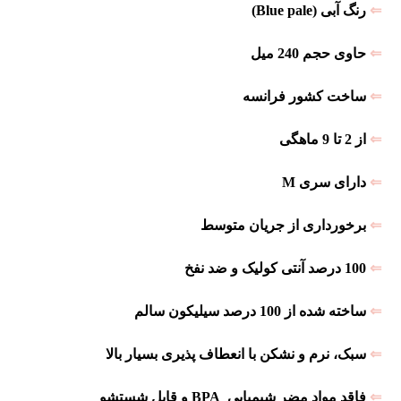
⇐
رنگ آبی (Blue pale)
⇐
حاوی حجم 240 میل
⇐
ساخت کشور فرانسه
⇐
از 2 تا 9 ماهگی
⇐
دارای سری M
⇐
برخورداری از جریان متوسط
⇐
100 درصد آنتی کولیک و ضد نفخ
⇐
ساخته شده از 100 درصد سیلیکون سالم
⇐
سبک، نرم و نشکن با انعطاف پذیری بسیار بالا
⇐
فاقد مواد مضر شیمیایی BPA و قابل شستشو