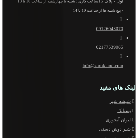
اول - پلاک 15
ساعت کاری : شنبه تا چهارشنبه از ساعت 10 تا 18
- پنج شنبه ها از ساعت 10 تا 14
09126043070
02177539065
info@zarokland.com
لینک های مفید
شیشه شیر
پستانک
لیوان آبخوری
شیر دوش دستی