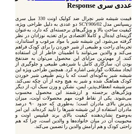
عددی سری Response
قیمت شیشه شیر نچرال ضد کولیک اونت 330 میل سری
ریسپانس مدل SCY906/02 دو عددی به دلیل طراحی ویژه،
کیفیت ساخت بالا و ویژگی‌های برجسته‌ای که دارد، به‌عنوان
گزینه‌ای ایده‌آل و کاملاً اقتصادی برای تغذیه نوزادان در نظر
گرفته می‌شود. این شیشه شیر با مواد مرغوب و استاندارد،
تجربه‌ای راحت و طبیعی از شیر خوردن را برای کودک فراهم
می‌کند و والدین می‌توانند با اطمینان خاطر از آن استفاده
کنند. از مهم‌ترین مزایای این محصول می‌توان به ضدنفخ
بودن آن، سازگاری کامل با شیردهی طبیعی و جلوگیری از
ایجاد مشکلات گوارشی اشاره کرد. همچنین طراحی ویژه این
شیشه شیر به‌گونه‌ای است که با ریتم طبیعی شیر خوردن
کودک هماهنگ شده و شیر به هیچ وجه از آن چکه نمی‌کند.
سرشیشه انعطاف‌پذیر، ایمن، نشکن و وزن سبک آن، از دیگر
ویژگی‌های برجسته و ارزشمند این محصول محسوب
می‌شوند.
یکی از نقاط قوت مهم محصولات اونت، میزان
پذیرش بالای مادران است؛ به‌طوری که حدود ۹۰ درصد
مادران استفاده از این شیشه شیرها را تأیید کرده‌اند. این امر
به‌وضوح نشان‌دهنده کیفیت بالای برند فیلیپس اونت و
محبوبیت آن در میان خانواده‌ها و والدین است، چرا که هم
راحتی کودک و هم آرامش والدین را تضمین می‌کند.