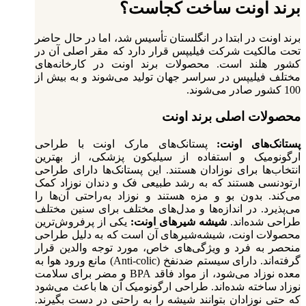
برند اونت ساخت کجاست؟
برند اونت در ابتدا در انگلستان تأسیس شد، اما در حال حاضر
تحت مالکیت شرکت فیلیپس قرار دارد که مقر اصلی آن در
کشور هلند است. محصولات برند اونت در کارخانه‌های
مختلف فیلیپس در سراسر جهان تولید می‌شوند و به بیش از
100 کشور صادر می‌شوند.
محصولات اصلی برند اونت
پستانک‌های اونت:
پستانک‌های مارک اونت با طراحی
ارگونومیک و استفاده از سیلیکون پزشکی، از بهترین
انتخاب‌ها برای نوزادان هستند. این پستانک‌ها دارای طراحی
ارتودنسی هستند که به رشد طبیعی فک و دندان نوزاد کمک
می‌کند. بدون بو و مزه هستند و نوزاد به‌راحتی آن‌ها را
می‌پذیرد. در اندازه‌ها و مدل‌های مختلف برای سنین مختلف
طراحی شده‌اند.
شیشه‌ شیرهای اونت:
یکی از پرفروش‌ترین
محصولات اونت، شیشه‌شیرهای آن است که به دلیل طراحی
منحصر به‌ فرد و ویژگی‌های خاص، مورد توجه والدین قرار
گرفته‌اند. دارای سیستم ضدنفخ (Anti-colic) مانع ورود هوا به
معده نوزاد می‌شود، از مواد فاقد BPA و مضر برای سلامت
نوزاد ساخته شده‌اند. طراحی ارگونومیک آن‌ ها باعث می‌شود
که حتی نوزادان بتوانند شیشه را به‌ راحتی در دست بگیرند.