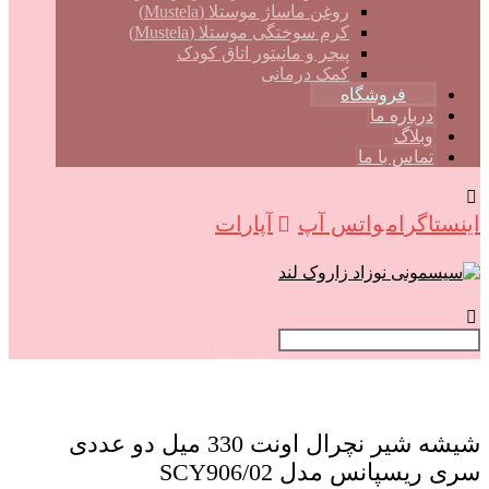
روغن ماساژ موستلا (Mustela)
کرم سوختگی موستلا (Mustela)
پیجر و مانیتور اتاق کودک
کمک درمانی
فروشگاه
درباره ما
وبلاگ
تماس با ما
اینستاگرام
واتس آپ
آپارات
شیشه شیر نچرال اونت 330 میل دو عددی
سری ریسپانس مدل SCY906/02