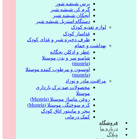
برس شیشه شور
گرم کن شیشه شیر
آبچکان شیشه شیر
دستگاه استریل شیشه شیر
لوازم تغذیه کودک
غذاساز کودک
ظرف ذخیره شیر و غذای کودک
بهداشت و حمام
عطر و ادکلن بچگانه
شامپو سر و بدن موستلا
(mustela)
لوسیون و مرطوب کننده موستلا
(mustela)
مراقبت مادر و نوزاد
محصولات ضد ترک بارداری
موستلا
روغن ماساژ موستلا (Mustela)
کرم سوختگی موستلا (Mustela)
پیجر و مانیتور اتاق کودک
کمک درمانی
فروشگاه
درباره ما
وبلاگ