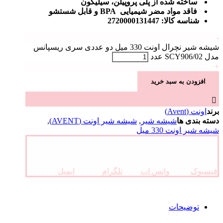
ساخته شده از پلی پروپیلن، سیلیکون
فاقد مواد مضر شیمیایی BPA و قابل شستشو
شناسه کالا: 2720000131447
-
شیشه شیر نچرال اونت 330 میل دو عددی سری ریسپانس
مدل SCY906/02 عدد
+
افزودن به سبد خرید
برند
اونت (Avent)
دسته بندی ها
شیشه شیر
,
شیشه شیر اونت (AVENT)
,
شیشه شیر اونت 330 میل
فیسبوک
واتس اپ
تلگرام
ایمیل
توضیحات