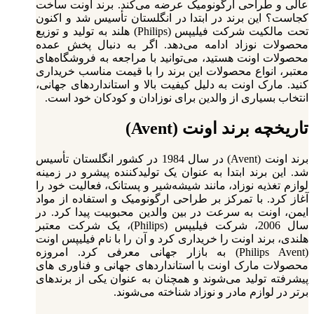
عالی و طراحی ارگونومیک عرضه می‌کند. برند اونت ساخت
کجاست؟ این برند در ابتدا در انگلستان تأسیس شد و اکنون
تحت مالکیت شرکت فیلیپس (Philips) هلند به تولید و توزیع
محصولات نوزاد ادامه می‌دهد. اگر به دنبال پخش عمده
محصولات اونت هستید، می‌توانید با مراجعه به فروشگاه‌های
معتبر، انواع محصولات این برند را با قیمت مناسب خریداری
کنید. مارک اونت به دلیل کیفیت بالا و استانداردهای جهانی،
انتخاب بسیاری از والدین برای نوزادان و کودکان خود است.
تاریخچه برند اونت (Avent)
برند اونت (Avent) در سال 1984 در کشور انگلستان تأسیس
شد. این برند ابتدا به عنوان یک تولیدکننده پیشرو در زمینه
لوازم تغذیه نوزاد، مانند شیشه‌شیر و پستانک، فعالیت خود را
آغاز کرد. با تمرکز بر طراحی ارگونومیک و استفاده از مواد
ایمن، اونت به سرعت در بین والدین محبوبیت پیدا کرد.
در
سال 2006، شرکت فیلیپس (Philips)، یک شرکت معتبر
هلندی، برند اونت را خریداری کرد و آن را با نام فیلیپس اونت
(Philips Avent) به بازار جهانی معرفی کرد. امروزه
محصولات مارک اونت با استانداردهای جهانی و فناوری‌ های
پیشرفته تولید می‌شوند و همچنان به عنوان یکی از برندهای
برتر در لوازم مادر و نوزاد شناخته می‌شوند.