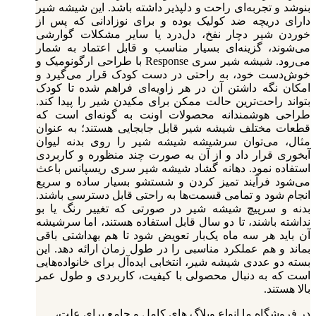
بنوشد و تجربه‌ای راحت و دلپذیر داشته باشد. این شیشه شیر
دارای دریچه ضد کولیک بوده و برای نوزادانی که پس از
خوردن شیر دچار نفخ، دل‌درد یا سایر مشکلات گوارشی
می‌شوند، گزینه‌ای بسیار مناسب و قابل اعتماد به شمار
می‌رود. شیشه شیر سری Response با طراحی ارگونومیک و
خوش‌دست خود، به راحتی در دست کودک قرار می‌گیرد و
امکان نگه داشتن آن در هر زاویه‌ای فراهم شده تا کودک
بتواند راحت‌ترین حالت ممکن برای مکیدن شیر را پیدا کند.
طراحی هوشمندانه محصولات اونت به گونه‌ای است که
قطعات مختلف شیشه شیر قابل جابجایی هستند؛ به عنوان
مثال، می‌توان سرشیشه شیشه شیر را روی بدنه لیوان
آبخوری قرار داد و از آن به صورت چند منظوره و کاربردی
استفاده نمود. دهانه گشاد شیشه شیر سری ریسپانس باعث
می‌شود فرآیند تمیز کردن و شستشو بسیار ساده و سریع
انجام شود و تمامی قسمت‌ها به راحتی قابل دسترسی باشند.
بدنه و سرپیچ شیشه شیر در صورتی که تغییر رنگ یا بو
نداشته باشند، تا دو سال قابل استفاده هستند، اما سرشیشه
آن باید هر سه ماه یک‌بار تعویض شود تا هم بهداشتی باقی
بماند و هم عملکرد مناسبی را در طول زمان ارائه دهد. این
بسته دو عددی شیشه شیر، انتخابی ایده‌آل برای خانواده‌هایی
است که به دنبال محصولی با کیفیت، کاربردی و طول عمر
بالا هستند.
در فروشگاه ما انواع وبلاگ های کامل و جامع برای علت،