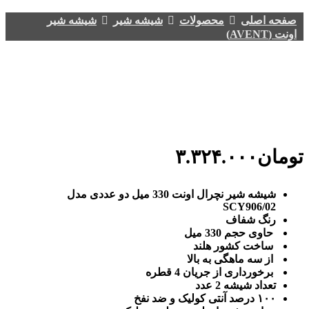
صفحه اصلی
محصولات
شیشه شیر
شیشه شیر
اونت (AVENT)
تومان
۳.۳۲۴.۰۰۰
شیشه شیر نچرال اونت 330 میل دو عددی مدل
SCY906/02
رنگ شفاف
حاوی حجم 330 میل
ساخت کشور هلند
از سه ماهگی به بالا
برخورداری از جریان 4 قطره
تعداد شیشه 2 عدد
۱۰۰ درصد آنتی کولیک و ضد نفخ