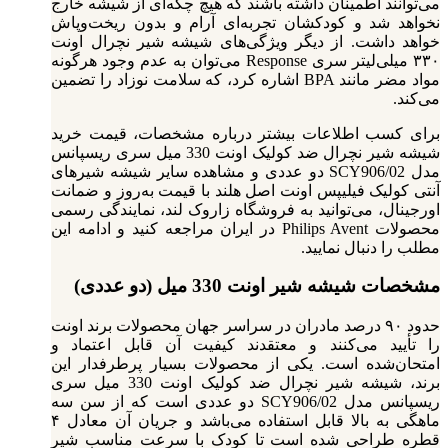
می‌توانند اطمینان داشته باشند که هیچ چکه‌ای از شیشه خارج
نخواهد شد و کودکشان تجربه‌ای آرام و بدون ریخت‌وپاش
خواهد داشت. از دیگر ویژگی‌های شیشه شیر نچرال اونت
۳۳۰ میلی‌لیتر سری Response می‌توان به عدم وجود هرگونه
مواد مضر مانند BPA اشاره کرد، که سلامت نوزاد را تضمین
می‌کند.
برای کسب اطلاعات بیشتر درباره مشخصات، قیمت خرید
شیشه شیر نچرال ضد کولیک اونت 330 میل سری ریسپانس
مدل SCY906/02 دو عددی و مشاهده سایر شیشه شیرهای
آنتی کولیک فیلیپس اونت اصل هلند با قیمت به‌روز و ضمانت
اورجینال، می‌توانید به فروشگاه زاروک لند، نمایندگی رسمی
محصولات Philips Avent در ایران مراجعه کنید و ادامه این
مطلب را دنبال نمایید.
مشخصات شیشه شیر اونت 330 میل (دو عددی)
حدود ۹۰ درصد مادران در سراسر جهان محصولات برند اونت
را تأیید می‌کنند و معتقدند کیفیت آن قابل اعتماد و
امتحان‌شده است. یکی از محصولات بسیار پرطرفدار این
برند، شیشه شیر نچرال ضد کولیک اونت 330 میل سری
ریسپانس مدل SCY906/02 دو عددی است که از سن سه
ماهگی به بالا قابل استفاده می‌باشد و جریان آن معادل ۴
قطره طراحی شده است تا کودک با سرعت مناسب شیر