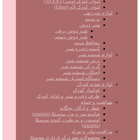
لیوان کودک اونت (AVENT)
لیوان کودک اله (Elhee)
لوازم شیردهی
پد سینه
شیر دوش
شیر دوش برقی
شیر دوش دستی
محافظ سینه
کیسه ذخیره شیر
لوازم شیشه شیر
برس شیشه شور
گرم کن شیشه شیر
آبچکان شیشه شیر
دستگاه استریل شیشه شیر
لوازم تغذیه کودک
غذاساز کودک
ظرف ذخیره شیر و غذای کودک
بهداشت و حمام
عطر و ادکلن بچگانه
شامپو سر و بدن موستلا (mustela)
لوسیون و مرطوب کننده موستلا
(mustela)
مراقبت مادر و نوزاد
محصولات ضد ترک بارداری موستلا