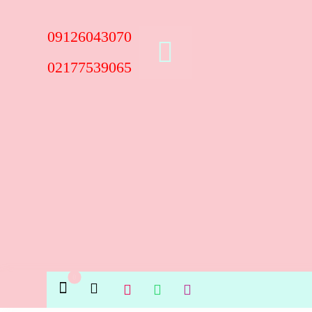
09126043070
02177539065
شیر مادر