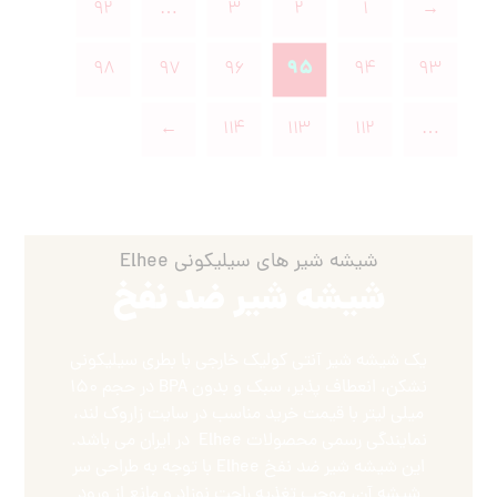
۹۲
…
۳
۲
۱
→
۹۵
۹۸
۹۷
۹۶
۹۴
۹۳
←
۱۱۴
۱۱۳
۱۱۲
…
شیشه شیر های سیلیکونی Elhee
شیشه شیر ضد نفخ
یک شیشه شیر آنتی کولیک خارجی با بطری سیلیکونی
نشکن، انعطاف پذیر، سبک و بدون BPA در حجم ۱۵۰
میلی لیتر با قیمت خرید مناسب در سایت زاروک لند،
نمایندگی رسمی محصولات Elhee در ایران می باشد.
این شیشه شیر ضد نفخ Elhee با توجه به طراحی سر
شیشه آن، موجب تغذیه راحت نوزاد و مانع از ورود