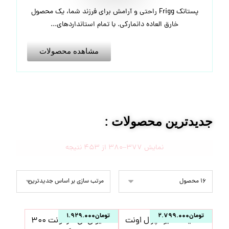
پستانک Frigg راحتی و آرامش برای فرزند شما، یک محصول
خارق العاده دانمارکی. با تمام استانداردهای...
مشاهده محصولات
جدیدترین محصولات :
نمایش 377–380 از 453 نتیجه
تومان
۲.۷۹۹.۰۰۰
تومان
۱.۹۲۹.۰۰۰